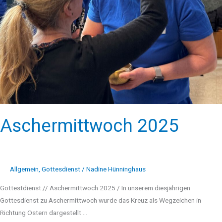
Aschermittwoch 2025
Allgemein
,
Gottesdienst
/
Nadine Hünninghaus
Gottestdienst // Aschermittwoch 2025 / In unserem diesjährigen
Gottesdienst zu Aschermittwoch wurde das Kreuz als Wegzeichen in
Richtung Ostern dargestellt …