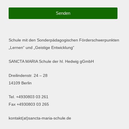
c
h
Senden
u
t
z
Schule mit den Sonderpädagogischen Förderschwerpunkten
„Lernen“ und „Geistige Entwicklung“
SANCTA MARIA Schule der hl. Hedwig gGmbH
Dreilindenstr. 24 – 28
14109 Berlin
Tel. +4930803 03 261
Fax +4930803 03 265
kontakt(at)sancta-maria-schule.de