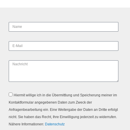
N
a
m
e
E
-
M
a
N
i
a
l
c
h
r
D
i
Hiermit willige ich in die Übermittlung und Speicherung meiner im
a
c
Kontaktformular angegebenen Daten zum Zweck der
t
h
Anfragenbearbeitung ein. Eine Weitergabe der Daten an Dritte erfolgt
e
t
nicht. Sie haben das Recht, Ihre Einwilligung jederzeit zu widerrufen.
n
Nähere Informationen:
Datenschutz
s