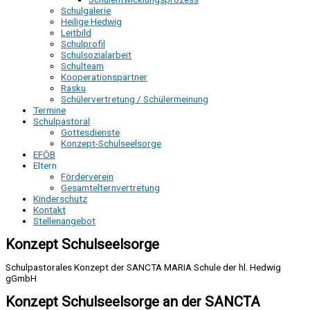
Schulgalerie
Heilige Hedwig
Leitbild
Schulprofil
Schulsozialarbeit
Schulteam
Kooperationspartner
Rasku
Schülervertretung / Schülermeinung
Termine
Schulpastoral
Gottesdienste
Konzept-Schulseelsorge
EFÖB
Eltern
Förderverein
Gesamtelternvertretung
Kinderschutz
Kontakt
Stellenangebot
Konzept Schulseelsorge
Schulpastorales Konzept der SANCTA MARIA Schule der hl. Hedwig
gGmbH
Konzept Schulseelsorge an der SANCTA