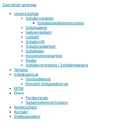
Zum Inhalt springen
Unsere Schule
Schulprogramm
Schulentwicklungsprozess
Schulgalerie
Heilige Hedwig
Leitbild
Schulprofil
Schulsozialarbeit
Schulteam
Kooperationspartner
Rasku
Schülervertretung / Schülermeinung
Termine
Schulpastoral
Gottesdienste
Konzept-Schulseelsorge
EFÖB
Eltern
Förderverein
Gesamtelternvertretung
Kinderschutz
Kontakt
Stellenangebot